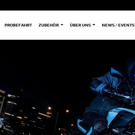
PROBEFAHRT
ZUBEHÖR
ÜBER UNS
NEWS / EVENT
ADVENTURE
A
A
HYPER NAKED
SPORT HERITAGE
Tenere
Tener
700
700
(Low
SPORT TOURING
SUPERSPORT
A2
A
Tenere
Tener
700
700
35kW
Rally
A
A1