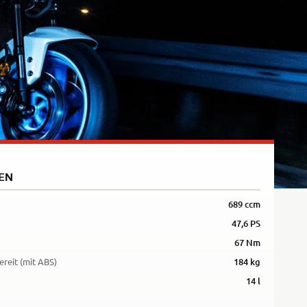
5R
EN
689 ccm
47,6 PS
67 Nm
ereit (mit ABS)
184 kg
14 l