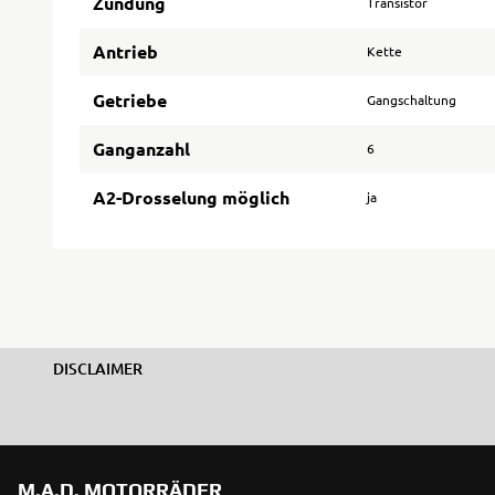
Zündung
Transistor
Antrieb
Kette
Getriebe
Gangschaltung
Ganganzahl
6
A2-Drosselung möglich
ja
DISCLAIMER
M.A.D. MOTORRÄDER