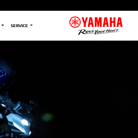
S
SERVICE
A2
e
Tenere
700
)
(Low)
35kW
A2
e
Tenere
700
Rally
35kW