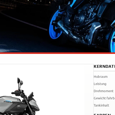
Tenere
WR12
700
World
Raid
KERNDAT
Hubraum
Leistung
Drehmoment
Gewicht fahrb
Tankinhalt