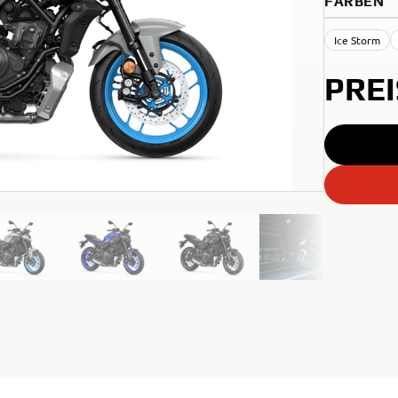
FARBEN
Ice Storm
PRE