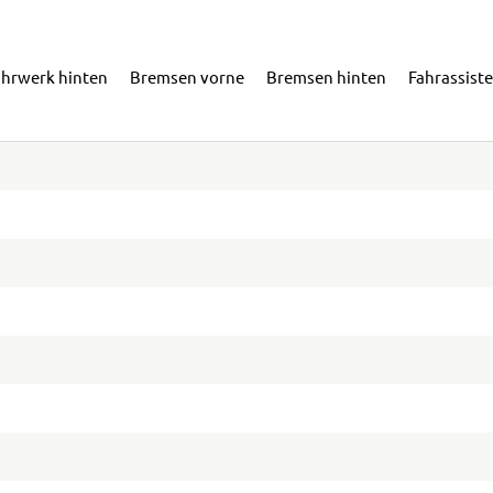
ahrwerk hinten
Bremsen vorne
Bremsen hinten
Fahrassist