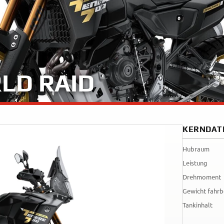
Tenere
WR12
700
World
Raid
LD RAID
KERNDAT
Hubraum
Leistung
Drehmoment
Gewicht fahrb
Tankinhalt