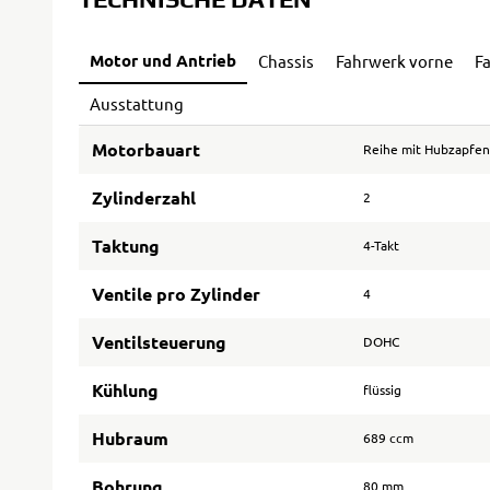
Motor und Antrieb
Chassis
Fahrwerk vorne
F
Ausstattung
Motorbauart
Reihe mit Hubzapfen
Zylinderzahl
2
Taktung
4-Takt
Ventile pro Zylinder
4
Ventilsteuerung
DOHC
Kühlung
flüssig
Hubraum
689 ccm
Bohrung
80 mm