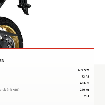
5R
EN
689 ccm
73 PS
68 Nm
ereit (mit ABS)
220 kg
23 l