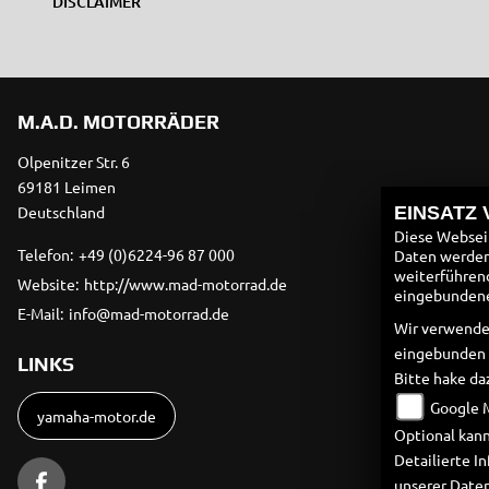
DISCLAIMER
M.A.D. MOTORRÄDER
Olpenitzer Str. 6
69181 Leimen
Deutschland
EINSATZ
Diese Webseit
Telefon:
+49 (0)6224-96 87 000
Daten werden 
weiterführen
Website:
http://www.mad-motorrad.de
eingebundenen
E-Mail:
info@mad-motorrad.de
Wir verwende
eingebunden
LINKS
Bitte hake da
Google 
yamaha-motor.de
Optional kann
Detailierte 
unserer Date