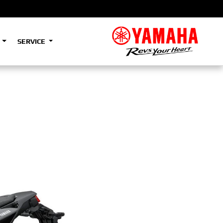
S
SERVICE
A2
e
Tenere
700
)
(Low)
35kW
A2
e
Tenere
700
Rally
35kW