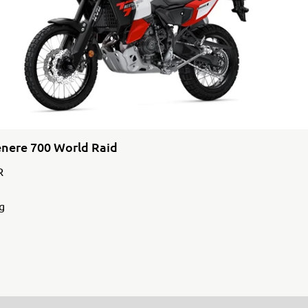
nere 700 World Raid
R
g