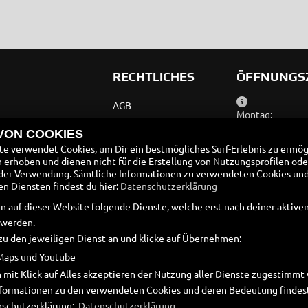
RECHTLICHES
ÖFFNUNGS
AGB
Montag:
Impressum
Dienstag:
 VON COOKIES
Mittwoch:
e verwendet Cookies, um Dir ein bestmögliches Surf-Erlebnis zu ermög
Datenschutz
Donnerstag:
erhoben und dienen nicht für die Erstellung von Nutzungsprofilen ode
Disclaimer
der Verwendung. Sämtliche Informationen zu verwendeten Cookies un
Freitag:
 Diensten findest du hier:
Datenschutzerklärung
Samstag:
Barrierefreiheit
Sonntag:
n auf dieser Website folgende Dienste, welche erst nach deiner aktiv
Batteriegesetz
 werden.
März bis Okto
zu den jeweiligen Dienst an und klicke auf Übernehmen:
Altölverordnung
Maps und Youtube
 mit Klick auf Alles akzeptieren der Nutzung aller Dienste zugestimm
Informationen zu den verwendeten Cookies und deren Bedeutung findest
nschutzerklärung:
Datenschutzerklärung