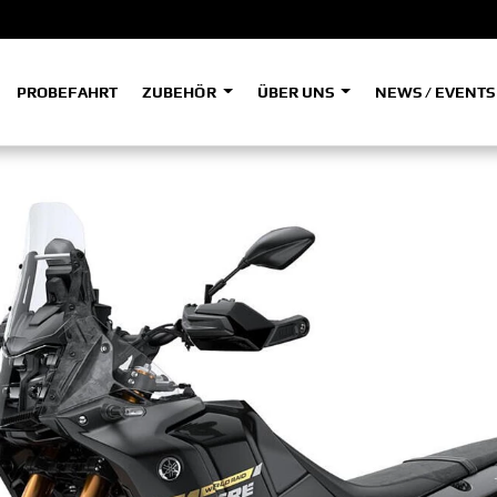
PROBEFAHRT
ZUBEHÖR
ÜBER UNS
NEWS / EVENT
ADVENTURE
A
A
HYPER NAKED
SPORT HERITAGE
Tenere
Tener
700
700
(Low
SPORT TOURING
SUPERSPORT
A2
A
Tenere
Tener
700
700
35kW
Rally
A
A1