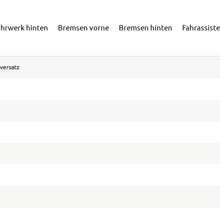
ahrwerk hinten
Bremsen vorne
Bremsen hinten
Fahrassist
versatz