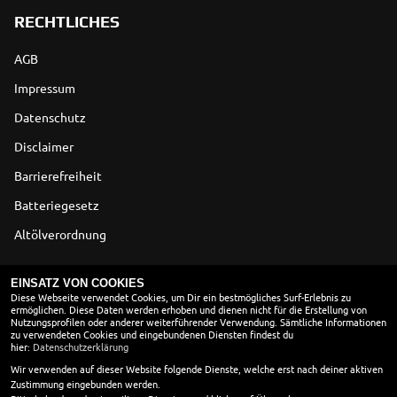
RECHTLICHES
AGB
Impressum
Datenschutz
Disclaimer
Barrierefreiheit
Batteriegesetz
Altölverordnung
ÖFFNUNGSZEITEN
EINSATZ VON COOKIES
Diese Webseite verwendet Cookies, um Dir ein bestmögliches Surf-Erlebnis zu
ermöglichen. Diese Daten werden erhoben und dienen nicht für die Erstellung von
Nutzungsprofilen oder anderer weiterführender Verwendung. Sämtliche Informationen
Montag:
09:30 - 13:00 und 14:00 - 18:30
zu verwendeten Cookies und eingebundenen Diensten findest du
hier:
Datenschutzerklärung
Dienstag:
09:30 - 13:00 und 14:00 - 18:30
Mittwoch:
09:30 - 13:00 und 14:00 - 18:30
Wir verwenden auf dieser Website folgende Dienste, welche erst nach deiner aktiven
Zustimmung eingebunden werden.
Donnerstag:
09:30 - 13:00 und 14:00 - 18:30