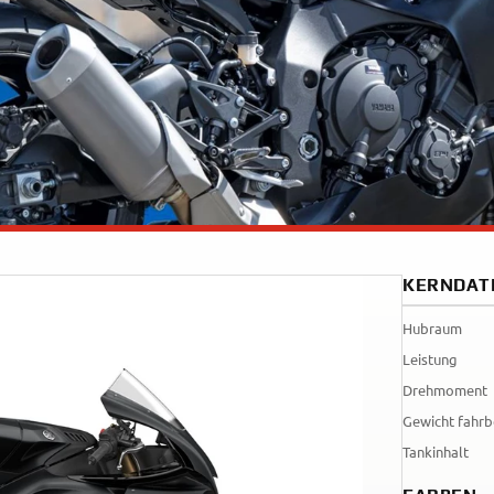
Tenere
WR12
700
World
Raid
KERNDAT
Hubraum
Leistung
Drehmoment
Gewicht fahrb
Tankinhalt