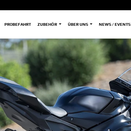
PROBEFAHRT
ZUBEHÖR
ÜBER UNS
NEWS / EVENT
ADVENTURE
A
A
HYPER NAKED
SPORT HERITAGE
Tenere
Tener
700
700
(Low
SPORT TOURING
SUPERSPORT
A2
A
Tenere
Tener
700
700
35kW
Rally
A
A1