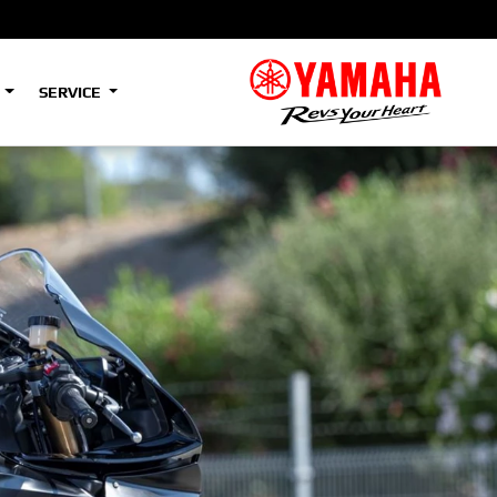
S
SERVICE
A2
e
Tenere
700
)
(Low)
35kW
A2
e
Tenere
700
Rally
35kW