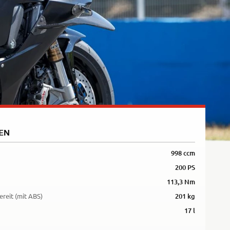
5R
EN
998 ccm
200 PS
113,3 Nm
ereit (mit ABS)
201 kg
17 l