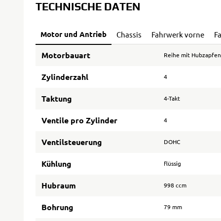
TECHNISCHE DATEN
Motor und Antrieb
Chassis
Fahrwerk vorne
F
Motorbauart
Reihe mit Hubzapfen
Zylinderzahl
4
Taktung
4-Takt
Ventile pro Zylinder
4
Ventilsteuerung
DOHC
Kühlung
flüssig
Hubraum
998 ccm
Bohrung
79 mm