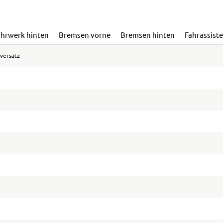
ahrwerk hinten
Bremsen vorne
Bremsen hinten
Fahrassist
versatz