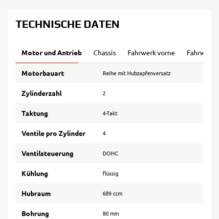
TECHNISCHE DATEN
Motor und Antrieb
Chassis
Fahrwerk vorne
Fahrwerk 
Motorbauart
Reihe mit Hubzapfenversatz
Zylinderzahl
2
Taktung
4-Takt
Ventile pro Zylinder
4
Ventilsteuerung
DOHC
Kühlung
flüssig
Hubraum
689 ccm
Bohrung
80 mm